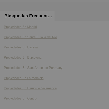
Búsquedas Frecuentes
Propiedades En Madrid
Propiedades En Santa Eulalia del Río
Propiedades En Eivissa
Propiedades En Barcelona
Propiedades En Sant Antoni de Portmany
Propiedades En La Moraleja
Propiedades En Barrio de Salamanca
Propiedades En Centro