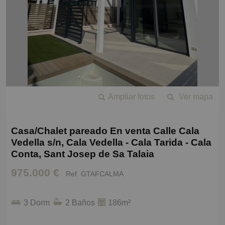
Ampliar fotos
Ver mapa
Casa/Chalet pareado En venta Calle Cala
Vedella s/n, Cala Vedella - Cala Tarida - Cala
Conta, Sant Josep de Sa Talaia
975.000 €
Ref. GTAFCALMA
3 Dorm
2 Baños
186m²